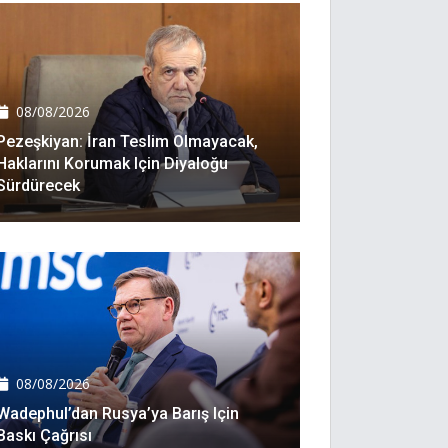
08/08/2026
Pezeşkiyan: İran Teslim Olmayacak,
Haklarını Korumak Için Diyaloğu
Sürdürecek
08/08/2026
Wadephul’dan Rusya’ya Barış Için
Baskı Çağrısı