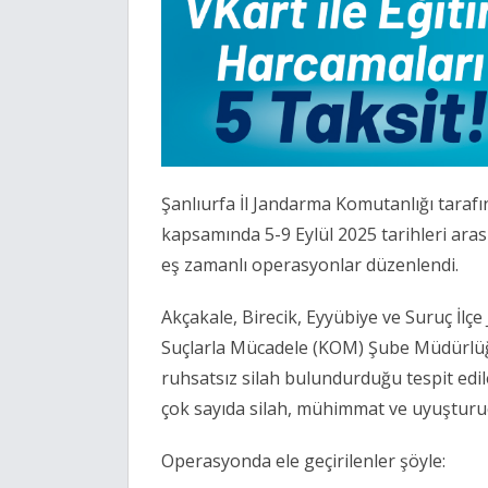
Şanlıurfa İl Jandarma Komutanlığı tarafı
kapsamında 5-9 Eylül 2025 tarihleri aras
eş zamanlı operasyonlar düzenlendi.
Akçakale, Birecik, Eyyübiye ve Suruç İlç
Suçlarla Mücadele (KOM) Şube Müdürlüğü 
ruhsatsız silah bulundurduğu tespit edi
çok sayıda silah, mühimmat ve uyuşturuc
Operasyonda ele geçirilenler şöyle: