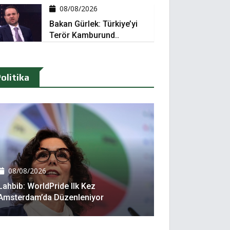
08/08/2026
Bakan Gürlek: Türkiye’yi
Terör Kamburund..
olitika
08/08/2026
Lahbib: WorldPride Ilk Kez
Amsterdam’da Düzenleniyor